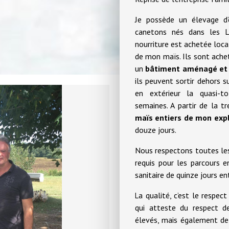
Je possède un élevage d’
canetons nés dans les L
nourriture est achetée lo
de mon maïs. Ils sont achet
un
bâtiment aménagé et
ils peuvent sortir dehors su
en extérieur la quasi-t
semaines. A partir de la tr
maïs entiers de mon expl
douze jours.
Nous respectons toutes les
requis pour les parcours en
sanitaire de quinze jours e
a qualité, c’est le respec
L
qui atteste du respect de
élevés, mais également de 