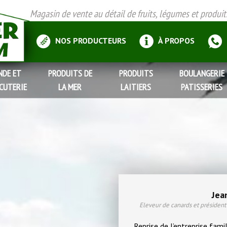
Magasin de vente au détail de fruits, légumes et produits 
NOS PRODUCTEURS
À PROPOS
NDE ET
PRODUITS DE
PRODUITS
BOULANGERIE
CUTERIE
LA MER
LAITIERS
PATISSERIES
Jea
Eleveur de canards et président
Reprise de l’entreprise fami