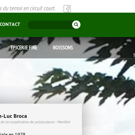
du terroir en circuit court.
CONTACT
EPICERIE FINE
BOISSONS
n-Luc Broca
 de la coopérative de producteurs - Monfort
liale en 1978.