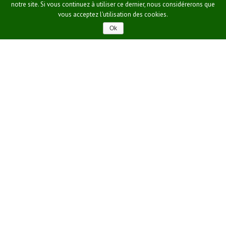
Le Potager
notre site. Si vous continuez à utiliser ce dernier, nous considérerons que
vous acceptez l'utilisation des cookies.
Producteur de kiwis
Ok
L’exploitation de plus de 12 hectares est entièrement consacrée à la
culture du kiwi vert variété Hayward. Cette production encore méconnue
est spécifique de notre région. En [...]
Voir le profil